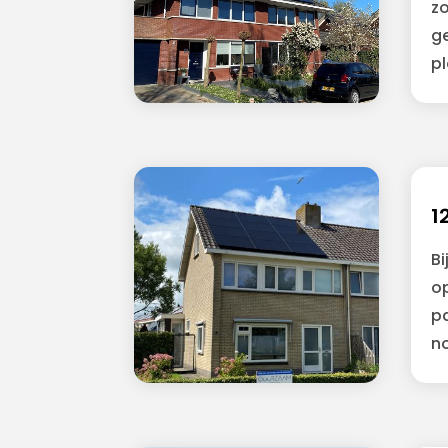
z
g
p
1
B
o
p
n