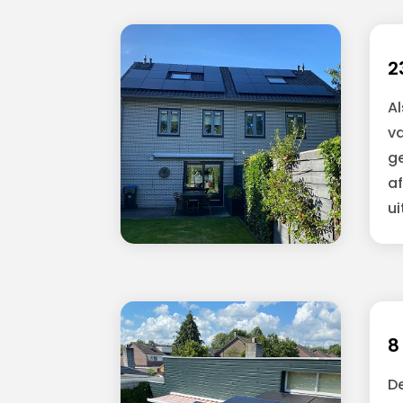
2
Al
v
ge
af
ui
8
De