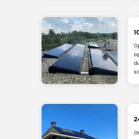
1
O
op
du
s
2
O