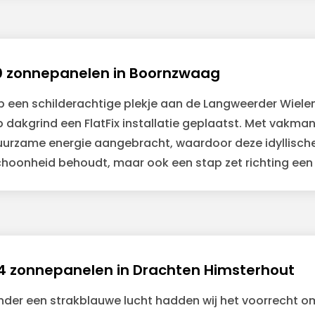
0 zonnepanelen in Boornzwaag
p een schilderachtige plekje aan de Langweerder Wiele
 dakgrind een FlatFix installatie geplaatst. Met vakm
urzame energie aangebracht, waardoor deze idyllische l
choonheid behoudt, maar ook een stap zet richting een
4 zonnepanelen in Drachten Himsterhout
nder een strakblauwe lucht hadden wij het voorrecht 