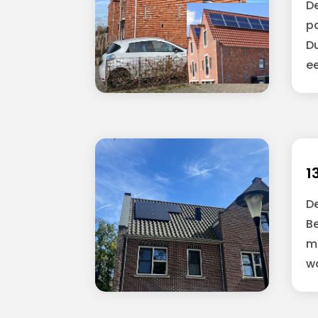
De
pa
D
e
1
De
B
m
w