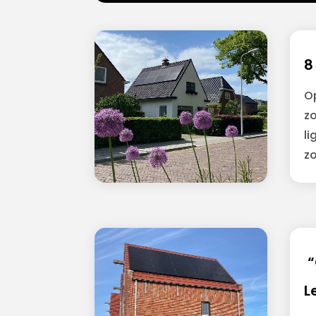
8
O
z
li
z
“
L