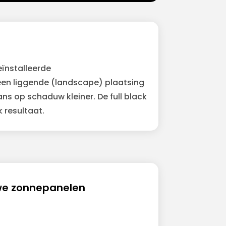
ïnstalleerde
een liggende (landscape) plaatsing
ns op schaduw kleiner. De full black
 resultaat.
we zonnepanelen