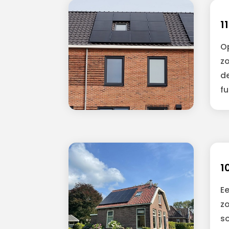
1
O
zo
d
fu
1
E
z
s