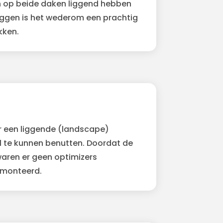
n op beide daken liggend hebben
eggen is het wederom een prachtig
kken.
r een liggende (landscape)
l te kunnen benutten. Doordat de
waren er geen optimizers
emonteerd.