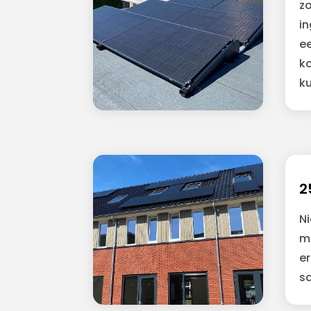
zo
i
e
k
ku
2
N
m
e
s